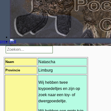
prev
next
Natascha
Naam
Limburg
Provincie
Wij hebben twee
toypoedeltjes en zijn op
zoek naar een toy- of
dwergpoedeltje.
Wij hebben een grote tuin