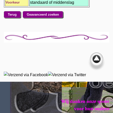
standaard of middenslag
Voorkeur
Terug
Geavanceerd zoeken
Wij danken onze sponsoren h
voor hun ondersteuni