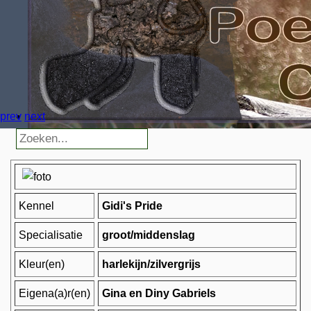
prev
next
Kennel
Gidi's Pride
Specialisatie
groot/middenslag
Kleur(en)
harlekijn/zilvergrijs
Eigena(a)r(en)
Gina en Diny Gabriels